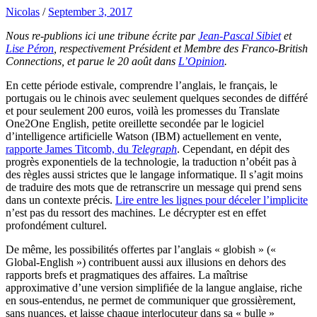
Nicolas
/
September 3, 2017
Nous re-publions ici une tribune écrite par
Jean-Pascal Sibiet
et
Lise Péron
, respectivement Président et Membre des Franco-British
Connections, et parue le 20 août dans
L’Opinion
.
En cette période estivale, comprendre l’anglais, le français, le
portugais ou le chinois avec seulement quelques secondes de différé
et pour seulement 200 euros, voilà les promesses du Translate
One2One English, petite oreillette secondée par le logiciel
d’intelligence artificielle Watson (IBM) actuellement en vente,
rapporte James Titcomb, du
Telegraph
. Cependant, en dépit des
progrès exponentiels de la technologie, la traduction n’obéit pas à
des règles aussi strictes que le langage informatique. Il s’agit moins
de traduire des mots que de retranscrire un message qui prend sens
dans un contexte précis.
Lire entre les lignes pour déceler l’implicite
n’est pas du ressort des machines. Le décrypter est en effet
profondément culturel.
De même, les possibilités offertes par l’anglais « globish » («
Global-English ») contribuent aussi aux illusions en dehors des
rapports brefs et pragmatiques des affaires. La maîtrise
approximative d’une version simplifiée de la langue anglaise, riche
en sous-entendus, ne permet de communiquer que grossièrement,
sans nuances, et laisse chaque interlocuteur dans sa « bulle »