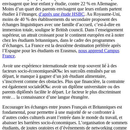
envisagent que leur enfant y étudie, contre 22 % en Allemagne.
Moins d’un quart des parents envisagent que leurs enfants partent
étudier à l’étranger,
d’après une étude HSBC
. Au Royaume-Uni,
moins de 40 % des établissements du secondaire proposent des
échanges linguistiques avec une famille d’accueil, c’est-à-dire en
immersion totale, souligne le British council. Dans l’enseignement
supérieur, un attrait croissant pour le continent européen est à noter
chez les étudiants britanniques, dans le cadre des programmes
d’échanges. La France est la deuxième destination préférée après
l’Espagne pour les étudiants en Erasmus,
nous apprend Campus
France
.
Avoir une expérience internationale reste trop souvent lié à des
facteurs socio-économiquesâ€‰: les surcoûts entraînés par un
départ, le manque à gagner d’un job étudiant alimentaire,
s’inscrivent comme des obstacles. Plus que financière, la contrainte
est également socialeâ€‰: avoir un diplôme universitaire ou des
parents diplômés facilite le départ. Le facteur le plus discriminant
reste… la connaissance d’une langue étrangère.
Encourager les échanges entre jeunes Français et Britanniques est
fondamental, pour permettre à une majorité de se confronter à
d’autres codes culturels avant l’entrée dans le monde du travail, et
abaisser les barrières socio-économiques. L’organisation de sommets
étudiants, de joutes oratoires et d’événements de networking comme