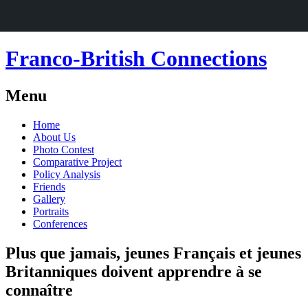
Franco-British Connections
Menu
Skip
Home
to
About Us
content
Photo Contest
Comparative Project
Policy Analysis
Friends
Gallery
Portraits
Conferences
Plus que jamais, jeunes Français et jeunes
Britanniques doivent apprendre à se
connaître