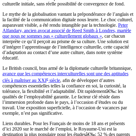
culturelle initiale, sans réelle possibilité de convergence de fond.
Le mythe de la globalisation vantant la prépondérance de l’anglais et
la facilité de la communication digitale nous leurre. Le choc culturel,
auparavant visible, a été rendu intangible par la technologie.
Peter
Alfandary, ancien avocat associé de Reed Smith à Londres, martèle
que nous ne sommes pas « culturellement globaux »
, car chacun
interprète ce qu’il perçoit au prisme de sa culture. Une solution est
d’intégrer l’apprentissage de l’intelligence culturelle, cette capacité
d’adaptation au contact d’une autre culture, dans notre système
éducatif.
Le British council, bras armé de la diplomatie culturelle britannique,
avance que les compétences interculturelles sont une des aptitudes
e
clés à maîtriser au XXI
siècle
, afin de développer d’autres
compétences essentielles telles la confiance en soi, la curiosité, la
tolérance, la flexibilité et l’adaptabilité. Dit rapidementâ€‰: les
qualités de l’employabilité garantie. Le facteur clé réside dans
l’immersion profonde dans le pays, à l’occasion d’études ou du
travail. Une exposition superficielle, à l’occasion de vacances par
exemple, n’est pas significative.
Liens durables.
Pour les Français de moins de 18 ans et présents
d’ici 2020 sur le marché de l’emploi, le Royaume-Uni est la
destination la plus populaire pour les étudesâ€‰: 52 % des parents